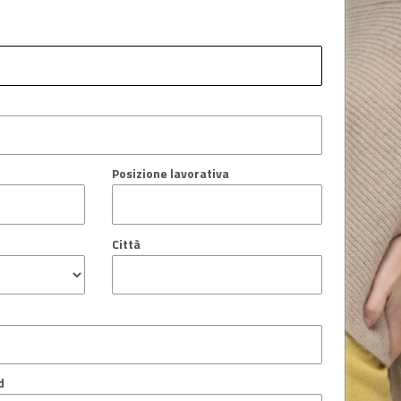
Posizione lavorativa
Città
d