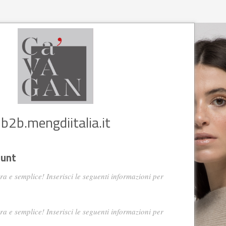
b2b.mengdiitalia.it
ount
era e semplice! Inserisci le seguenti informazioni per
era e semplice! Inserisci le seguenti informazioni per